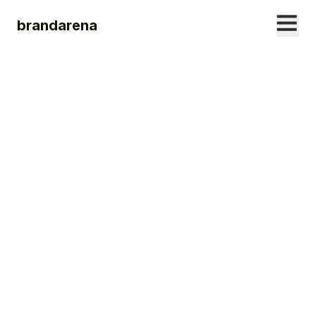
brandarena
25. JUNE
2026
Zwischen Abriss
und Aufbruch: Wie
Umnutzung
kreative Räume
schafft