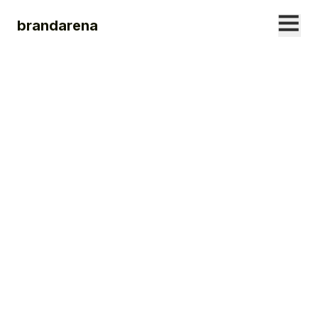
brandarena
12. MARCH
2026
Wie misst man die
Wirkung eines
Events?